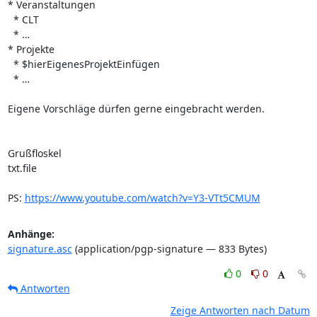
* Veranstaltungen

  * CLT

  * …

* Projekte

  * $hierEigenesProjektEinfügen

  * …

Eigene Vorschläge dürfen gerne eingebracht werden.

Grußfloskel

txt.file

PS: 
https://www.youtube.com/watch?v=Y3-VTt5CMUM
Anhänge:
signature.asc
(application/pgp-signature — 833 Bytes)
0
0
Antworten
Zeige Antworten nach Datum