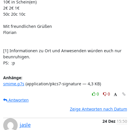
10€ in Schein(en)

2€ 2€ 1€

50c 20c 10c

Mit freundlichen Grüßen

Florian

[1] Informationen zu Ort und Anwesenden würden euch nur 
beunruhigen.

PS:  :p
Anhänge:
smime.p7s
(application/pkcs7-signature — 4,3 KB)
0
0
Antworten
Zeige Antworten nach Datum
24 Dez
15:50
jasle