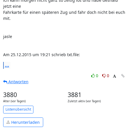
ich kann morgen nicht ganz so zeitig los und habe deshalb 
jetzt eine

Fahrkarte für einen späteren Zug und fahr doch nicht bei euch 
mit.

jasle

Am 25.12.2015 um 19:21 schrieb txt.file:
...
0
0
Antworten
3880
3881
Alter (vor Tagen)
Zuletzt aktiv (vor Tagen)
Listenübersicht
Herunterladen