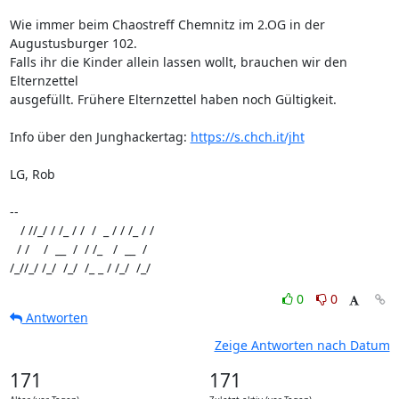
Wie immer beim Chaostreff Chemnitz im 2.OG in der 
Augustusburger 102.

Falls ihr die Kinder allein lassen wollt, brauchen wir den 
Elternzettel 

ausgefüllt. Frühere Elternzettel haben noch Gültigkeit.

Info über den Junghackertag: 
https://s.chch.it/jht
LG, Rob

-- 

   / //_/ / /_ / /  /  _ / / /_ / /

  / /    /  __  /  / /_   /  __  /

/_//_/ /_/  /_/  /_ _ / /_/  /_/
0
0
Antworten
Zeige Antworten nach Datum
171
171