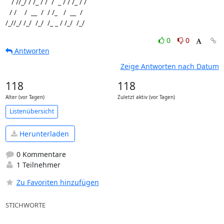
   / //_/ / /_ / /  /  _ / / /_ / /

  / /    /  __  /  / /_   /  __  /

/_//_/ /_/  /_/  /_ _ / /_/  /_/
0
0
Antworten
Zeige Antworten nach Datum
118
118
Alter (vor Tagen)
Zuletzt aktiv (vor Tagen)
Listenübersicht
Herunterladen
0 Kommentare
1 Teilnehmer
Zu Favoriten hinzufügen
STICHWORTE