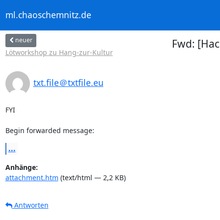
ml.chaoschemnitz.de
neuer
Fwd: [Hac
Lötworkshop zu Hang-zur-Kultur
txt.file＠txtfile.eu
FYI

Begin forwarded message:
...
Anhänge:
attachment.htm
(text/html — 2,2 KB)
Antworten