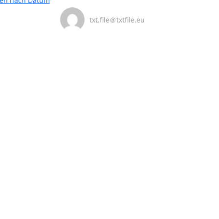
ten nach Datum
txt.file＠txtfile.eu