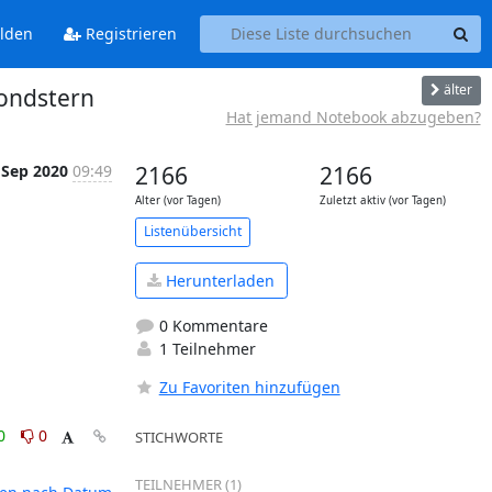
lden
Registrieren
älter
Mondstern
Hat jemand Notebook abzugeben?
 Sep 2020
09:49
2166
2166
Alter (vor Tagen)
Zuletzt aktiv (vor Tagen)
Listenübersicht
Herunterladen
0 Kommentare
1 Teilnehmer
Zu Favoriten hinzufügen
0
0
STICHWORTE
TEILNEHMER (1)